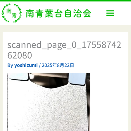
内
容
を
ス
キ
ッ
scanned_page_0_17558742
プ
62080
By
yoshizumi
/
2025年8月22日