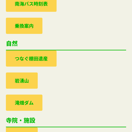
南海バス時刻表
乗換案内
自然
つなぐ棚田遺産
岩湧山
滝畑ダム
寺院・施設