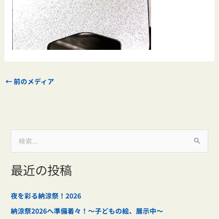
←
前のメディア
検
索
最近の投稿
対
象
:
夜を彩る納涼祭！2026
納涼祭2026へ準備着々！～子どもの絵、展示中～