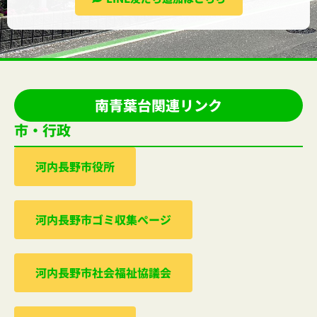
南青葉台関連リンク
市・行政
河内⻑野市役所
河内⻑野市ゴミ収集ぺージ
河内⻑野市社会福祉協議会