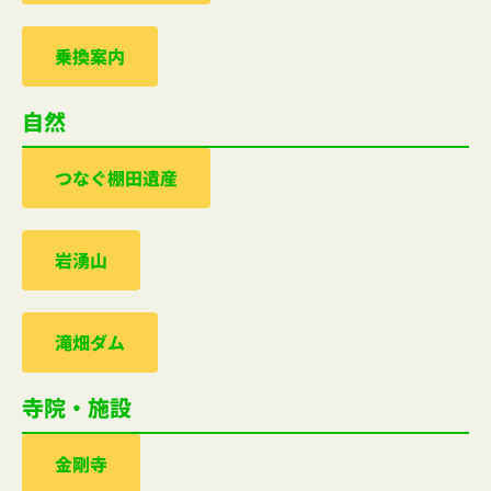
乗換案内
自然
つなぐ棚田遺産
岩湧山
滝畑ダム
寺院・施設
金剛寺