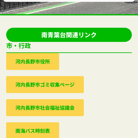
南青葉台関連リンク
市・行政
河内⻑野市役所
河内⻑野市ゴミ収集ぺージ
河内⻑野市社会福祉協議会
南海バス時刻表