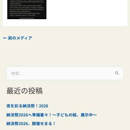
←
前のメディア
検
索
最近の投稿
対
象
:
夜を彩る納涼祭！2026
納涼祭2026へ準備着々！～子どもの絵、展示中～
納涼祭2026、開催せまる！