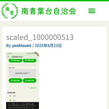
内
容
を
ス
キ
ッ
scaled_1000000513
プ
By
yoshizumi
/
2025年8月23日