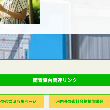
南青葉台関連リンク
⻑野市ゴミ収集ぺージ
河内⻑野市社会福祉協議会