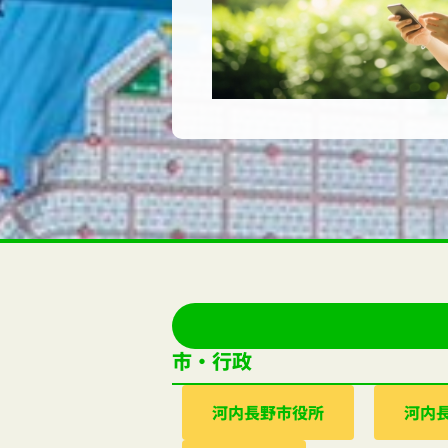
市・行政
河内⻑野市役所
河内