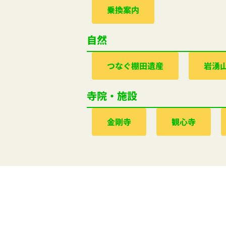
乗換案内
自然
つなぐ棚田遺産
岩湧
寺院・施設
金剛寺
観心寺