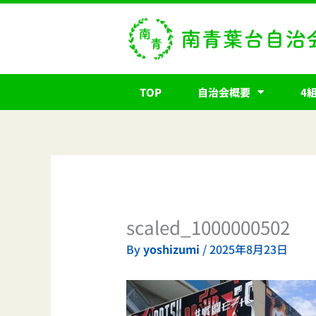
内
容
を
ス
キ
TOP
自治会概要
4
ッ
プ
scaled_1000000502
By
yoshizumi
/
2025年8月23日