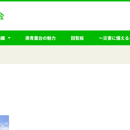
組織
南青葉台の魅力
回覧板
～災害に備える