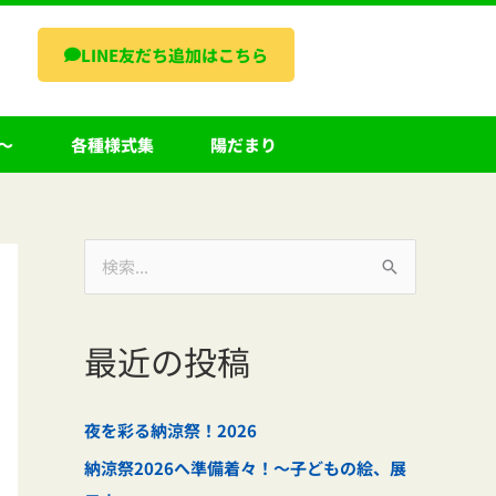
LINE友だち追加はこちら
～
各種様式集
陽だまり
検
索
対
最近の投稿
象
:
夜を彩る納涼祭！2026
納涼祭2026へ準備着々！～子どもの絵、展