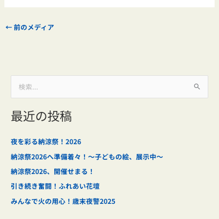
←
前のメディア
検
索
最近の投稿
対
象
:
夜を彩る納涼祭！2026
納涼祭2026へ準備着々！～子どもの絵、展示中～
納涼祭2026、開催せまる！
引き続き奮闘！ふれあい花壇
みんなで火の用心！歳末夜警2025