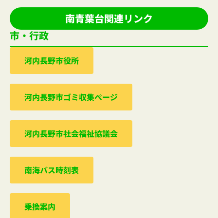
南青葉台関連リンク
市・行政
河内⻑野市役所
河内⻑野市ゴミ収集ぺージ
河内⻑野市社会福祉協議会
南海バス時刻表
乗換案内