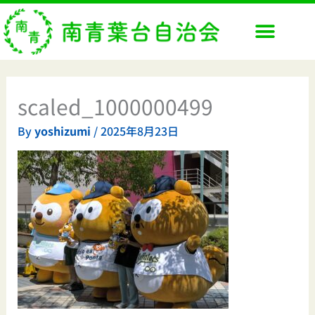
内
容
を
ス
キ
ッ
scaled_1000000499
プ
By
yoshizumi
/
2025年8月23日