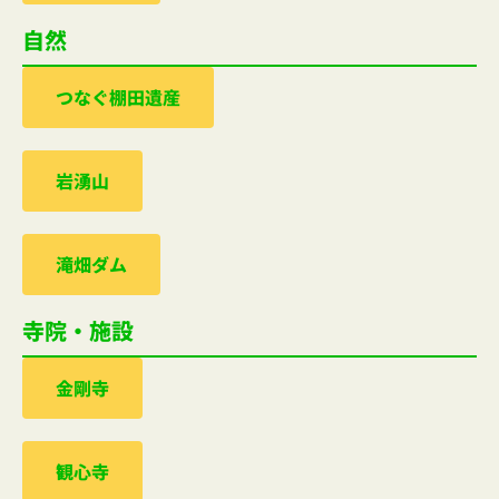
自然
つなぐ棚田遺産
岩湧山
滝畑ダム
寺院・施設
金剛寺
観心寺