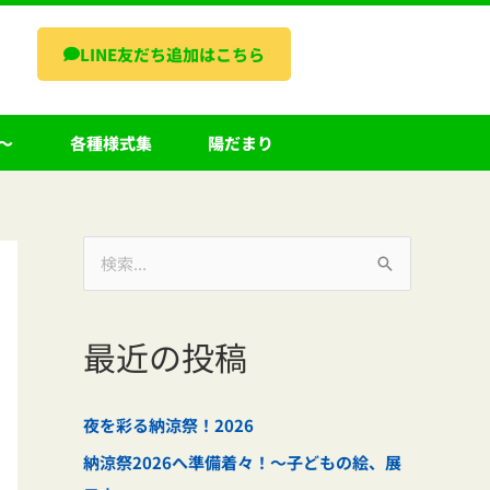
LINE友だち追加はこちら
～
各種様式集
陽だまり
検
索
対
最近の投稿
象
:
夜を彩る納涼祭！2026
納涼祭2026へ準備着々！～子どもの絵、展