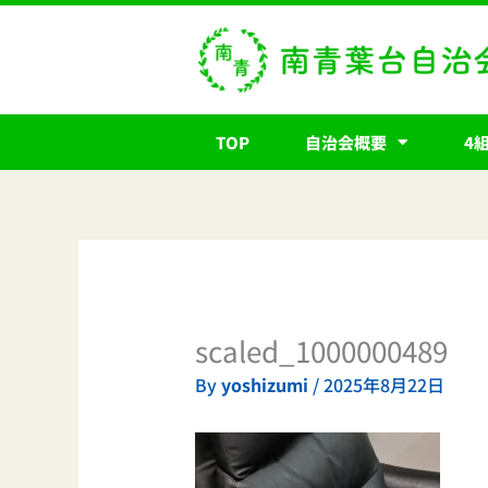
内
容
を
ス
キ
TOP
自治会概要
4
ッ
プ
scaled_1000000489
By
yoshizumi
/
2025年8月22日