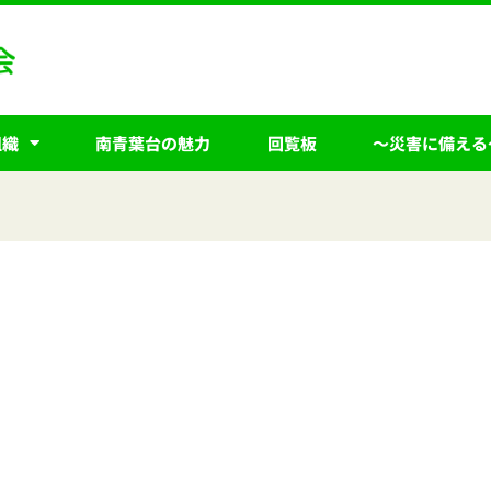
組織
南青葉台の魅力
回覧板
～災害に備える