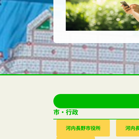
市・行政
河内⻑野市役所
河内