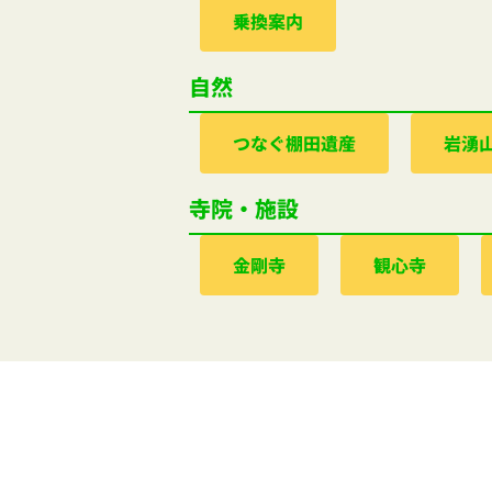
乗換案内
自然
つなぐ棚田遺産
岩湧
寺院・施設
金剛寺
観心寺