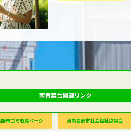
南青葉台関連リンク
⻑野市ゴミ収集ぺージ
河内⻑野市社会福祉協議会