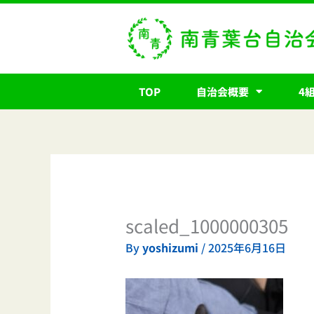
内
容
を
ス
キ
TOP
自治会概要
4
ッ
プ
scaled_1000000305
By
yoshizumi
/
2025年6月16日