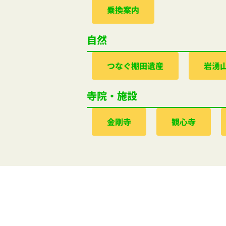
乗換案内
自然
つなぐ棚田遺産
岩湧
寺院・施設
金剛寺
観心寺