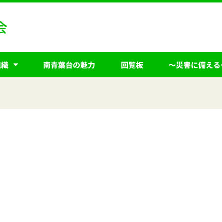
組織
南青葉台の魅力
回覧板
～災害に備える