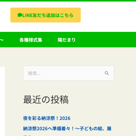
LINE友だち追加はこちら
～
各種様式集
陽だまり
検
索
対
最近の投稿
象
:
夜を彩る納涼祭！2026
納涼祭2026へ準備着々！～子どもの絵、展