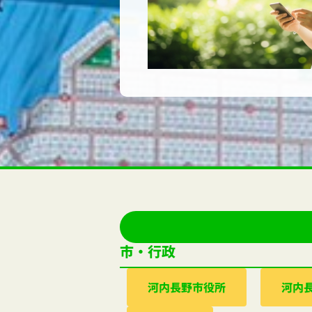
市・行政
河内⻑野市役所
河内