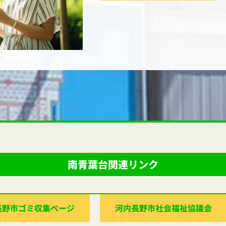
南青葉台関連リンク
⻑野市ゴミ収集ぺージ
河内⻑野市社会福祉協議会