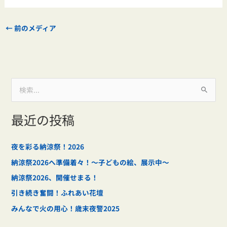
←
前のメディア
検
索
最近の投稿
対
象
:
夜を彩る納涼祭！2026
納涼祭2026へ準備着々！～子どもの絵、展示中～
納涼祭2026、開催せまる！
引き続き奮闘！ふれあい花壇
みんなで火の用心！歳末夜警2025