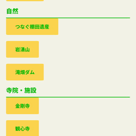
自然
つなぐ棚田遺産
岩湧山
滝畑ダム
寺院・施設
金剛寺
観心寺