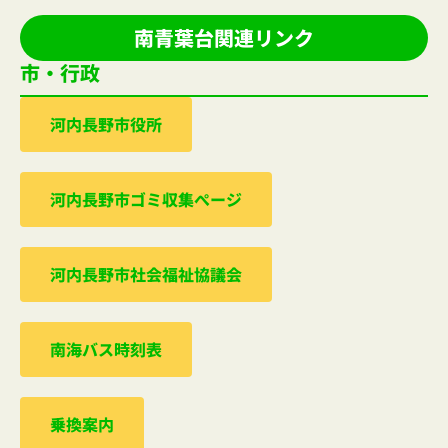
南青葉台関連リンク
市・行政
河内⻑野市役所
河内⻑野市ゴミ収集ぺージ
河内⻑野市社会福祉協議会
南海バス時刻表
乗換案内