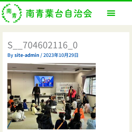
内
容
を
ス
キ
ッ
S__704602116_0
プ
By
site-admin
/
2023年10月29日