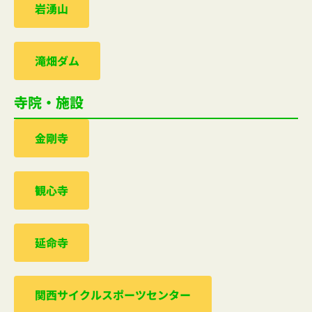
岩湧山
滝畑ダム
寺院・施設
金剛寺
観心寺
延命寺
関西サイクルスポーツセンター