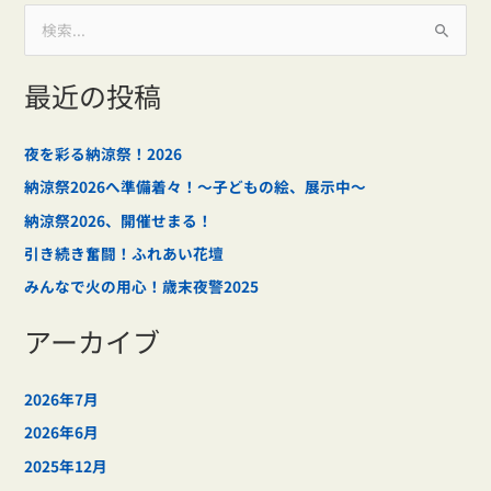
検
索
最近の投稿
対
象
:
夜を彩る納涼祭！2026
納涼祭2026へ準備着々！～子どもの絵、展示中～
納涼祭2026、開催せまる！
引き続き奮闘！ふれあい花壇
みんなで火の用心！歳末夜警2025
アーカイブ
2026年7月
2026年6月
2025年12月