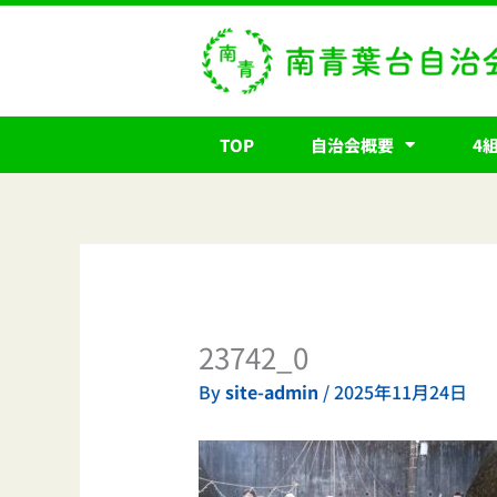
内
容
を
ス
キ
TOP
自治会概要
4
ッ
プ
23742_0
By
site-admin
/
2025年11月24日