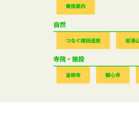
乗換案内
自然
つなぐ棚田遺産
岩湧
寺院・施設
金剛寺
観心寺