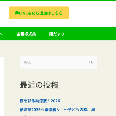
LINE友だち追加はこちら
～
各種様式集
陽だまり
検
索
対
最近の投稿
象
:
夜を彩る納涼祭！2026
納涼祭2026へ準備着々！～子どもの絵、展