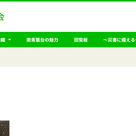
組織
南青葉台の魅力
回覧板
～災害に備える