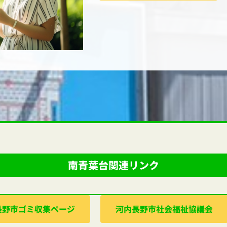
南青葉台関連リンク
⻑野市ゴミ収集ぺージ
河内⻑野市社会福祉協議会