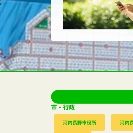
市・行政
河内⻑野市役所
河内