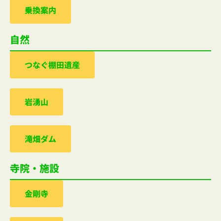
乗換案内
自然
つなぐ棚田遺産
岩湧山
滝畑ダム
寺院・施設
金剛寺