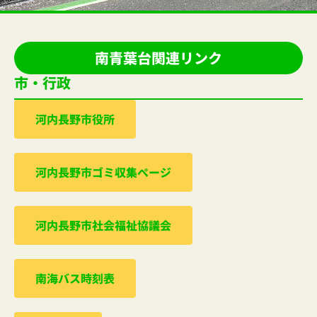
南青葉台関連リンク
市・行政
河内⻑野市役所
河内⻑野市ゴミ収集ぺージ
河内⻑野市社会福祉協議会
南海バス時刻表