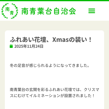
内
容
を
ス
キ
ッ
ふれあい花壇、Xmasの装い！
プ
2025年11月24日
冬の足音が感じられるようになってきました。
南青葉台の玄関を彩るふれあい花壇では、クリスマ
スにむけてイルミネーションが設置されました！