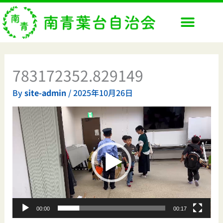
内
容
を
ス
キ
ッ
783172352.829149
プ
By
site-admin
/
2025年10月26日
動
画
プ
レ
ー
ヤ
ー
00:00
00:17