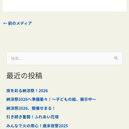
←
前のメディア
検
索
最近の投稿
対
象
:
夜を彩る納涼祭！2026
納涼祭2026へ準備着々！～子どもの絵、展示中～
納涼祭2026、開催せまる！
引き続き奮闘！ふれあい花壇
みんなで火の用心！歳末夜警2025