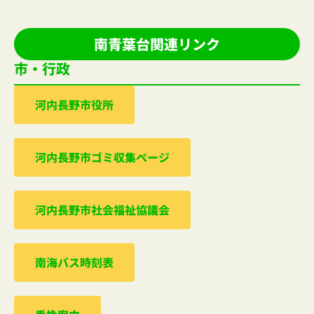
南青葉台関連リンク
市・行政
河内⻑野市役所
河内⻑野市ゴミ収集ぺージ
河内⻑野市社会福祉協議会
南海バス時刻表