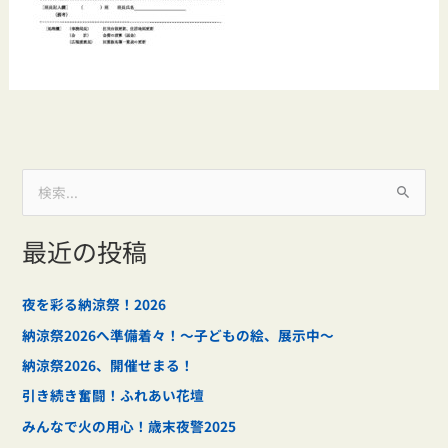
検
索
最近の投稿
対
象
:
夜を彩る納涼祭！2026
納涼祭2026へ準備着々！～子どもの絵、展示中～
納涼祭2026、開催せまる！
引き続き奮闘！ふれあい花壇
みんなで火の用心！歳末夜警2025