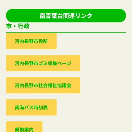
南青葉台関連リンク
市・行政
河内⻑野市役所
河内⻑野市ゴミ収集ぺージ
河内⻑野市社会福祉協議会
南海バス時刻表
乗換案内