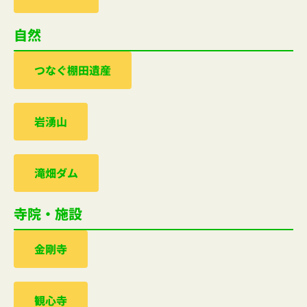
自然
つなぐ棚田遺産
岩湧山
滝畑ダム
寺院・施設
金剛寺
観心寺