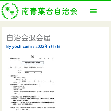
内
容
を
ス
キ
ッ
自治会退会届
プ
By
yoshizumi
/
2023年7月3日