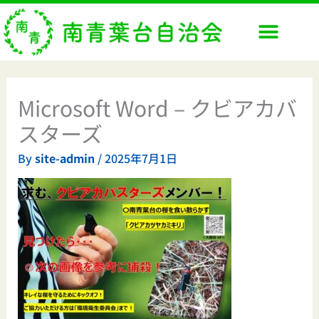
内
容
を
ス
キ
ッ
Microsoft Word – クビアカバ
プ
スターズ
By
site-admin
/
2025年7月1日