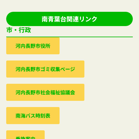
南青葉台関連リンク
市・行政
河内⻑野市役所
河内⻑野市ゴミ収集ぺージ
河内⻑野市社会福祉協議会
南海バス時刻表
乗換案内