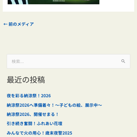
←
前のメディア
検
索
最近の投稿
対
象
:
夜を彩る納涼祭！2026
納涼祭2026へ準備着々！～子どもの絵、展示中～
納涼祭2026、開催せまる！
引き続き奮闘！ふれあい花壇
みんなで火の用心！歳末夜警2025