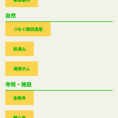
自然
つなぐ棚田遺産
岩湧山
滝畑ダム
寺院・施設
金剛寺
観心寺