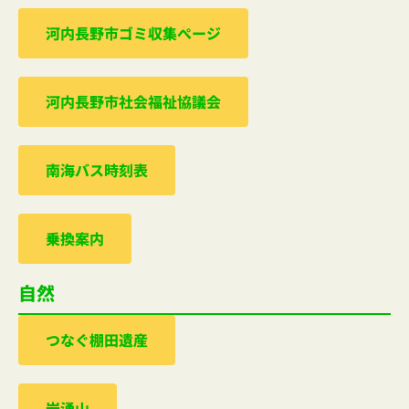
河内⻑野市ゴミ収集ぺージ
河内⻑野市社会福祉協議会
南海バス時刻表
乗換案内
自然
つなぐ棚田遺産
岩湧山