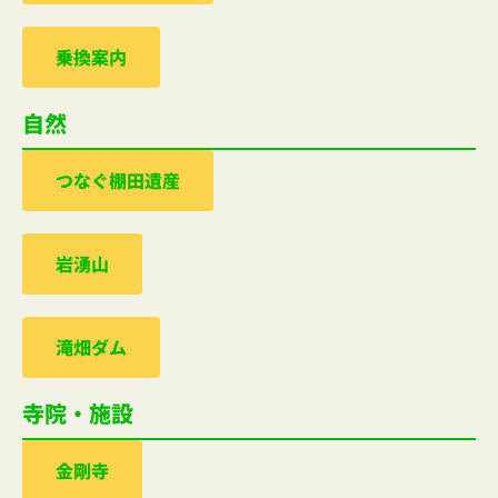
乗換案内
自然
つなぐ棚田遺産
岩湧山
滝畑ダム
寺院・施設
金剛寺