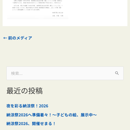
←
前のメディア
検
索
最近の投稿
対
象
:
夜を彩る納涼祭！2026
納涼祭2026へ準備着々！～子どもの絵、展示中～
納涼祭2026、開催せまる！