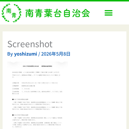
内
容
を
ス
キ
ッ
Screenshot
プ
By
yoshizumi
/
2026年5月8日