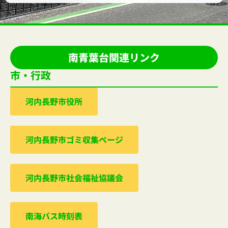
南青葉台関連リンク
市・行政
河内⻑野市役所
河内⻑野市ゴミ収集ぺージ
河内⻑野市社会福祉協議会
南海バス時刻表