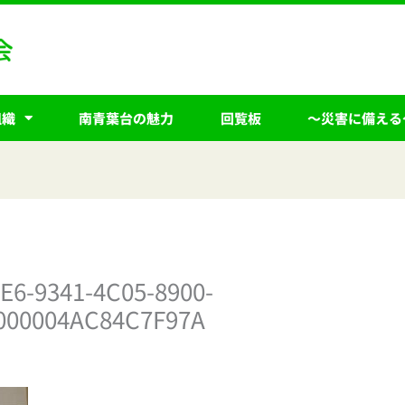
組織
南青葉台の魅力
回覧板
～災害に備える
E6-9341-4C05-8900-
000004AC84C7F97A