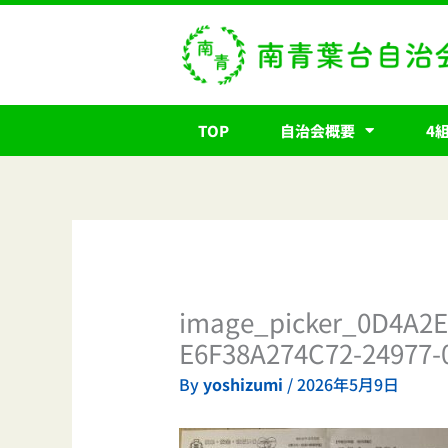
内
容
を
ス
キ
TOP
自治会概要
4
ッ
プ
image_picker_0D4A2E
E6F38A274C72-24977-
By
yoshizumi
/
2026年5月9日