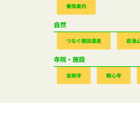
乗換案内
自然
つなぐ棚田遺産
岩湧
寺院・施設
金剛寺
観心寺