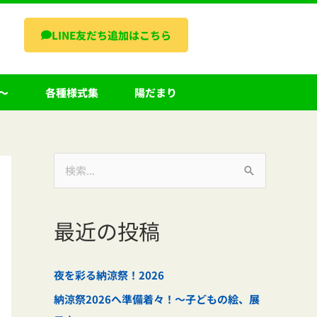
LINE友だち追加はこちら
～
各種様式集
陽だまり
検
索
対
最近の投稿
象
:
夜を彩る納涼祭！2026
納涼祭2026へ準備着々！～子どもの絵、展