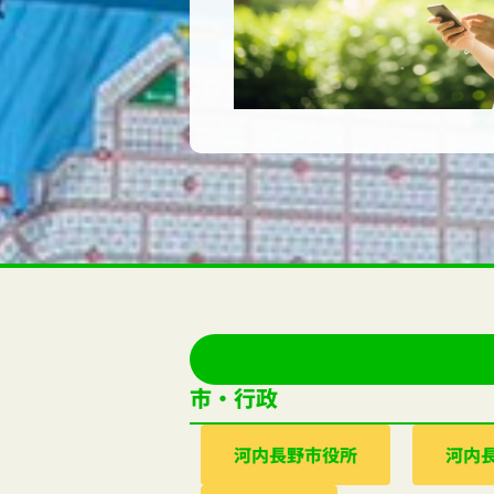
市・行政
河内⻑野市役所
河内