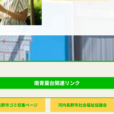
南青葉台関連リンク
⻑野市ゴミ収集ぺージ
河内⻑野市社会福祉協議会