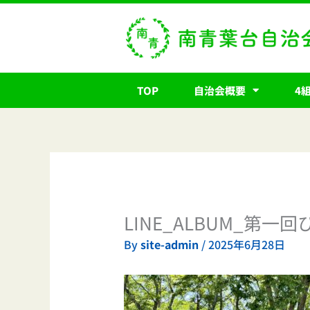
内
容
を
ス
キ
TOP
自治会概要
4
ッ
プ
LINE_ALBUM_第一回
By
site-admin
/
2025年6月28日