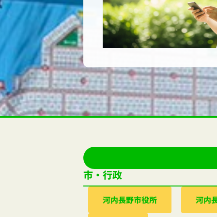
市・行政
河内⻑野市役所
河内