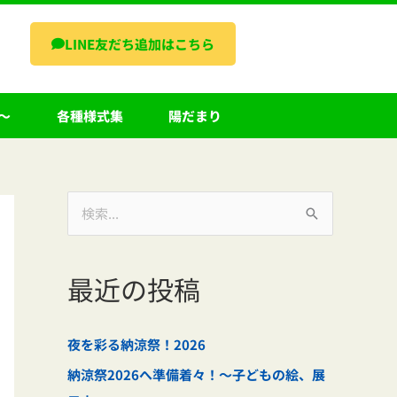
LINE友だち追加はこちら
～
各種様式集
陽だまり
検
索
対
最近の投稿
象
:
夜を彩る納涼祭！2026
納涼祭2026へ準備着々！～子どもの絵、展