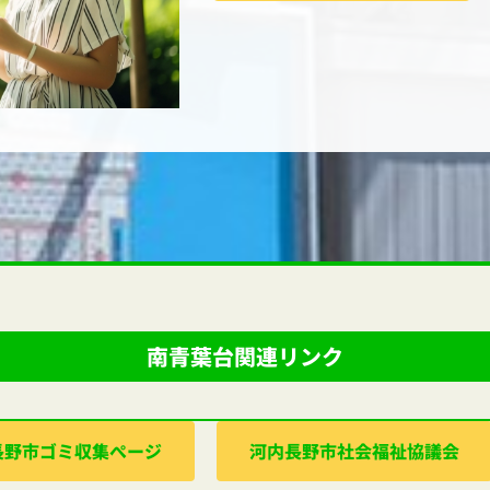
南青葉台関連リンク
⻑野市ゴミ収集ぺージ
河内⻑野市社会福祉協議会