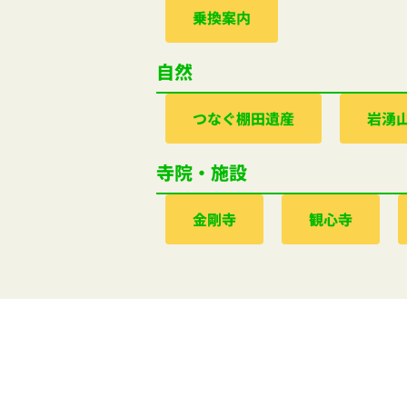
乗換案内
自然
つなぐ棚田遺産
岩湧
寺院・施設
金剛寺
観心寺