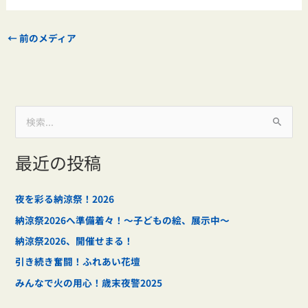
←
前のメディア
検
索
最近の投稿
対
象
:
夜を彩る納涼祭！2026
納涼祭2026へ準備着々！～子どもの絵、展示中～
納涼祭2026、開催せまる！
引き続き奮闘！ふれあい花壇
みんなで火の用心！歳末夜警2025