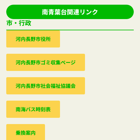
南青葉台関連リンク
市・行政
河内⻑野市役所
河内⻑野市ゴミ収集ぺージ
河内⻑野市社会福祉協議会
南海バス時刻表
乗換案内