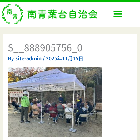
内
容
を
ス
キ
ッ
S__888905756_0
プ
By
site-admin
/
2025年11月15日