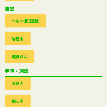
自然
つなぐ棚田遺産
岩湧山
滝畑ダム
寺院・施設
金剛寺
観心寺