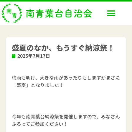
内
容
を
ス
キ
ッ
盛夏のなか、もうすぐ納涼祭！
プ
2025年7月17日
梅雨も明け、大きな雨があったりもしますがまさに
「盛夏」となりました！
今年も南青葉台納涼祭を開催しますので、みなさん
ふるってご参加ください！