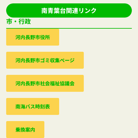
南青葉台関連リンク
市・行政
河内⻑野市役所
河内⻑野市ゴミ収集ぺージ
河内⻑野市社会福祉協議会
南海バス時刻表
乗換案内