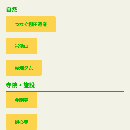
自然
つなぐ棚田遺産
岩湧山
滝畑ダム
寺院・施設
金剛寺
観心寺