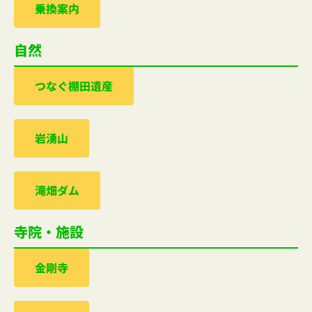
乗換案内
自然
つなぐ棚田遺産
岩湧山
滝畑ダム
寺院・施設
金剛寺