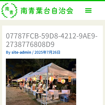
内
容
を
ス
キ
ッ
07787FCB-59D8-4212-9AE9-
プ
2738776808D9
By
site-admin
/
2025年7月26日