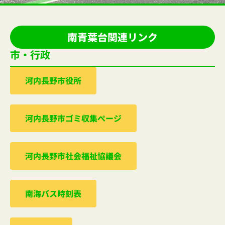
南青葉台関連リンク
市・行政
河内⻑野市役所
河内⻑野市ゴミ収集ぺージ
河内⻑野市社会福祉協議会
南海バス時刻表