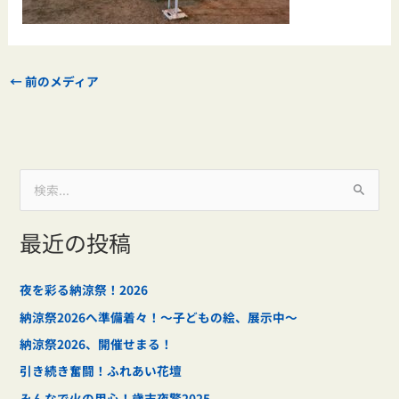
←
前のメディア
検
索
最近の投稿
対
象
:
夜を彩る納涼祭！2026
納涼祭2026へ準備着々！～子どもの絵、展示中～
納涼祭2026、開催せまる！
引き続き奮闘！ふれあい花壇
みんなで火の用心！歳末夜警2025