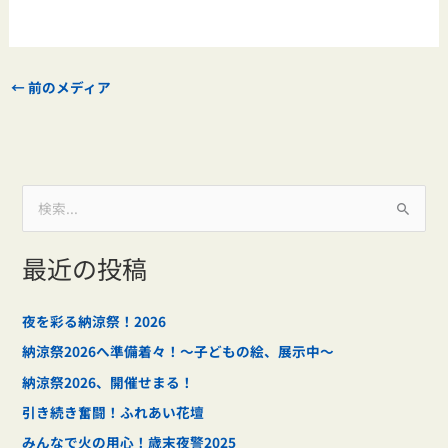
←
前のメディア
検
索
最近の投稿
対
象
:
夜を彩る納涼祭！2026
納涼祭2026へ準備着々！～子どもの絵、展示中～
納涼祭2026、開催せまる！
引き続き奮闘！ふれあい花壇
みんなで火の用心！歳末夜警2025