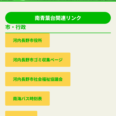
南青葉台関連リンク
市・行政
河内⻑野市役所
河内⻑野市ゴミ収集ぺージ
河内⻑野市社会福祉協議会
南海バス時刻表