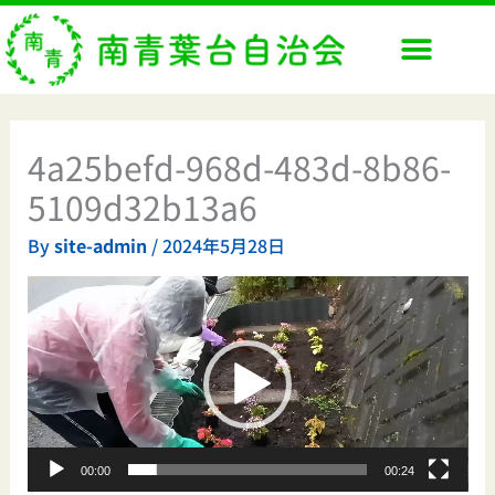
内
容
を
ス
キ
ッ
4a25befd-968d-483d-8b86-
プ
5109d32b13a6
By
site-admin
/
2024年5月28日
動
画
プ
レ
ー
ヤ
ー
00:00
00:24