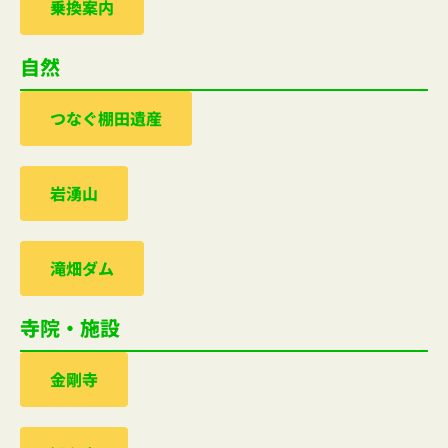
乗換案内
自然
つなぐ棚田遺産
岩湧山
滝畑ダム
寺院・施設
金剛寺