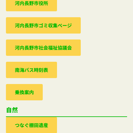
河内⻑野市役所
河内⻑野市ゴミ収集ぺージ
河内⻑野市社会福祉協議会
南海バス時刻表
乗換案内
自然
つなぐ棚田遺産