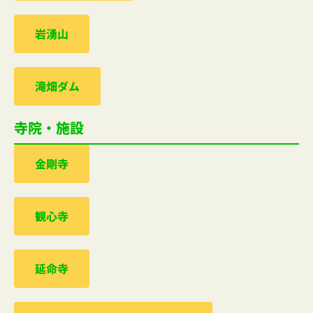
岩湧山
滝畑ダム
寺院・施設
金剛寺
観心寺
延命寺