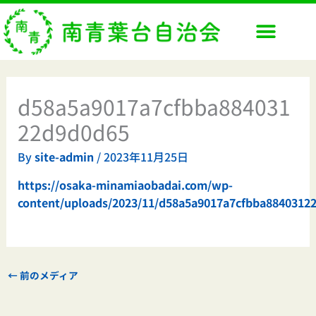
内
容
を
ス
キ
ッ
d58a5a9017a7cfbba884031
プ
22d9d0d65
By
site-admin
/
2023年11月25日
https://osaka-minamiaobadai.com/wp-
content/uploads/2023/11/d58a5a9017a7cfbba8840312
←
前のメディア