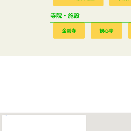
寺院・施設
金剛寺
観心寺