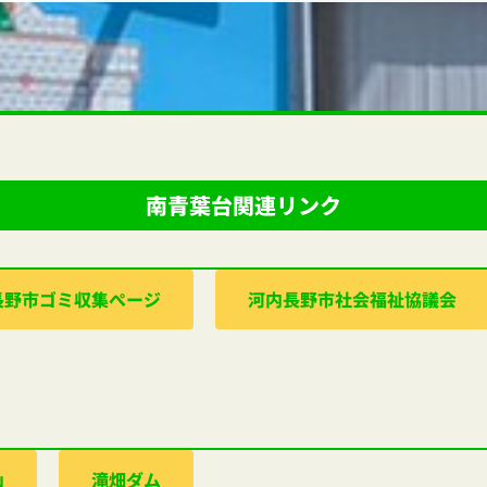
南青葉台関連リンク
⻑野市ゴミ収集ぺージ
河内⻑野市社会福祉協議会
山
滝畑ダム