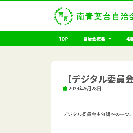
内
容
を
ス
キ
TOP
自治会概要
4
ッ
プ
【デジタル委員会
2023年9月28日
デジタル委員会主催講座の一つ、