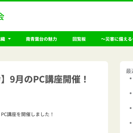
組織
南青葉台の魅力
回覧板
～災害に備える
最
】9月のPC講座開催！
PC講座を開催しました！