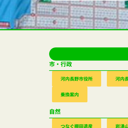
市・行政
河内⻑野市役所
河内
乗換案内
自然
つなぐ棚田遺産
岩湧