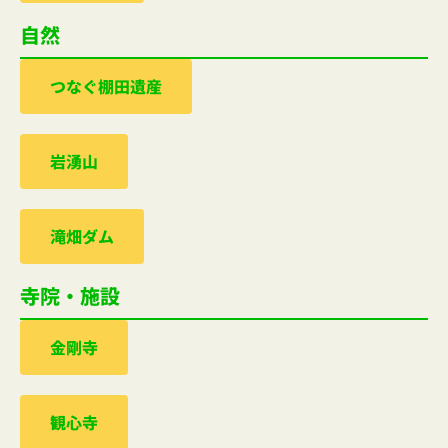
自然
つなぐ棚田遺産
岩湧山
滝畑ダム
寺院・施設
金剛寺
観心寺