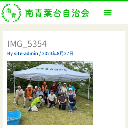
内
容
を
ス
キ
ッ
IMG_5354
プ
By
site-admin
/
2023年8月27日