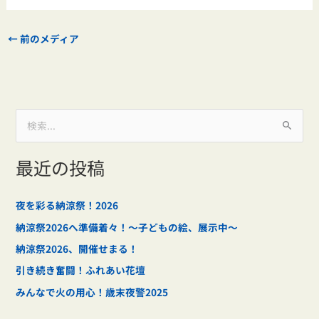
←
前のメディア
検
索
最近の投稿
対
象
:
夜を彩る納涼祭！2026
納涼祭2026へ準備着々！～子どもの絵、展示中～
納涼祭2026、開催せまる！
引き続き奮闘！ふれあい花壇
みんなで火の用心！歳末夜警2025