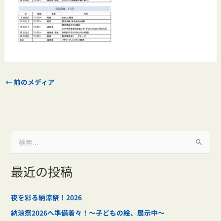
←
前のメディア
検
索
最近の投稿
対
象
:
夜を彩る納涼祭！2026
納涼祭2026へ準備着々！～子どもの絵、展示中～