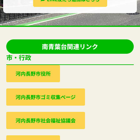
南青葉台関連リンク
市・行政
河内⻑野市役所
河内⻑野市ゴミ収集ぺージ
河内⻑野市社会福祉協議会