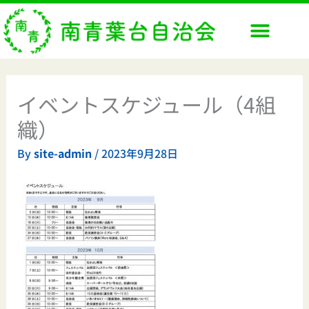
内
容
を
ス
キ
ッ
イベントスケジュール（4組
プ
織）
By
site-admin
/
2023年9月28日