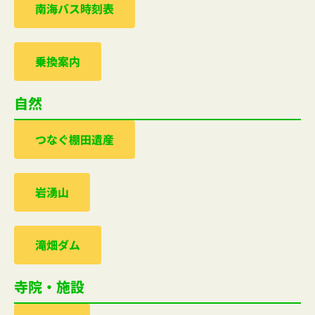
南海バス時刻表
乗換案内
自然
つなぐ棚田遺産
岩湧山
滝畑ダム
寺院・施設