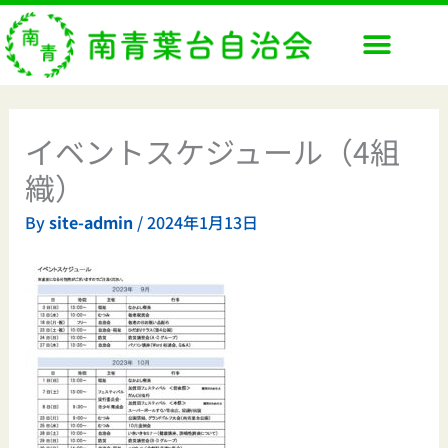
内
容
を
ス
キ
ッ
イベントスケジュール（4組
プ
織）
By
site-admin
/
2024年1月13日