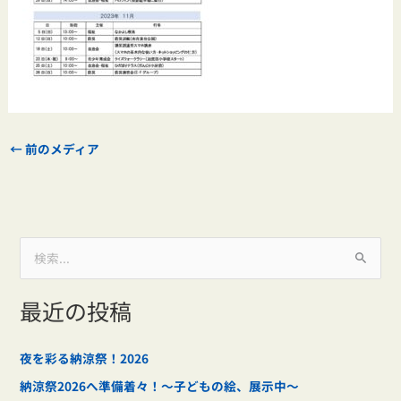
←
前のメディア
検
索
最近の投稿
対
象
:
夜を彩る納涼祭！2026
納涼祭2026へ準備着々！～子どもの絵、展示中～