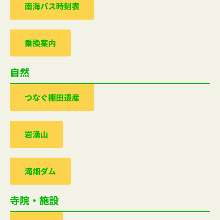
南海バス時刻表
乗換案内
自然
つなぐ棚田遺産
岩湧山
滝畑ダム
寺院・施設