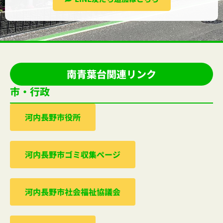
南青葉台関連リンク
市・行政
河内⻑野市役所
河内⻑野市ゴミ収集ぺージ
河内⻑野市社会福祉協議会