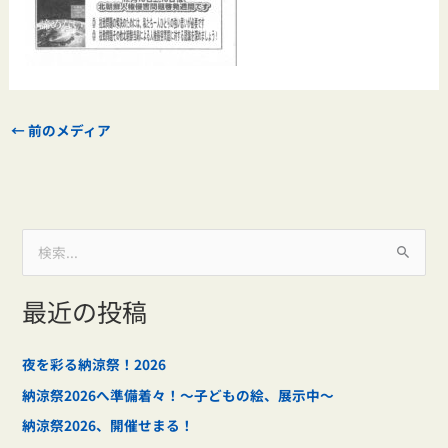
←
前のメディア
検
索
最近の投稿
対
象
:
夜を彩る納涼祭！2026
納涼祭2026へ準備着々！～子どもの絵、展示中～
納涼祭2026、開催せまる！