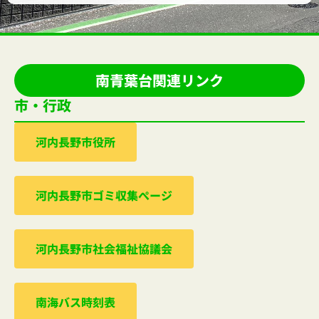
南青葉台関連リンク
市・行政
河内⻑野市役所
河内⻑野市ゴミ収集ぺージ
河内⻑野市社会福祉協議会
南海バス時刻表