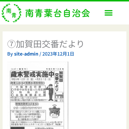
内
容
を
ス
キ
ッ
⑦加賀田交番だより
プ
By
site-admin
/
2023年12月1日