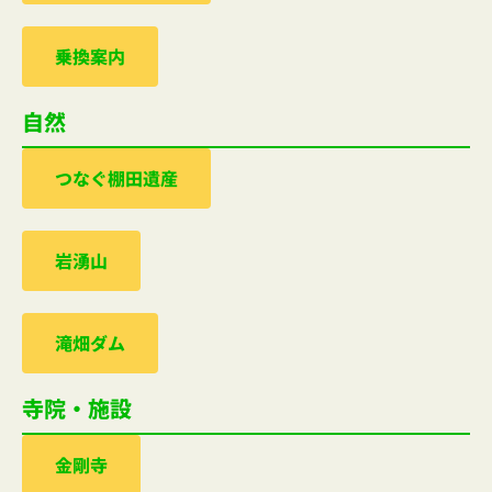
乗換案内
自然
つなぐ棚田遺産
岩湧山
滝畑ダム
寺院・施設
金剛寺