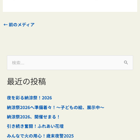
←
前のメディア
検
索
最近の投稿
対
象
:
夜を彩る納涼祭！2026
納涼祭2026へ準備着々！～子どもの絵、展示中～
納涼祭2026、開催せまる！
引き続き奮闘！ふれあい花壇
みんなで火の用心！歳末夜警2025