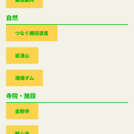
自然
つなぐ棚田遺産
岩湧山
滝畑ダム
寺院・施設
金剛寺
観心寺