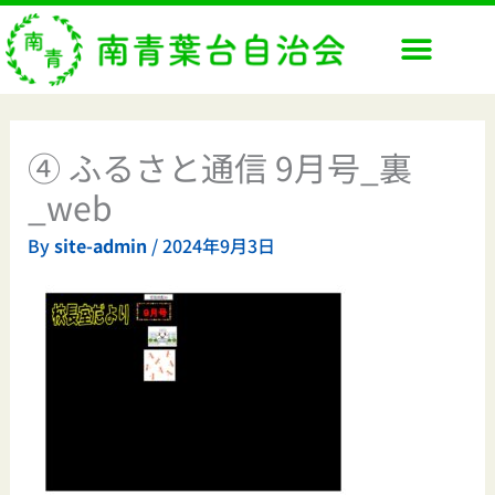
内
容
を
ス
キ
ッ
④ ふるさと通信 9月号_裏
プ
_web
By
site-admin
/
2024年9月3日