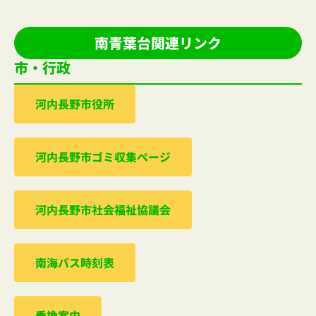
南青葉台関連リンク
市・行政
河内⻑野市役所
河内⻑野市ゴミ収集ぺージ
河内⻑野市社会福祉協議会
南海バス時刻表
乗換案内