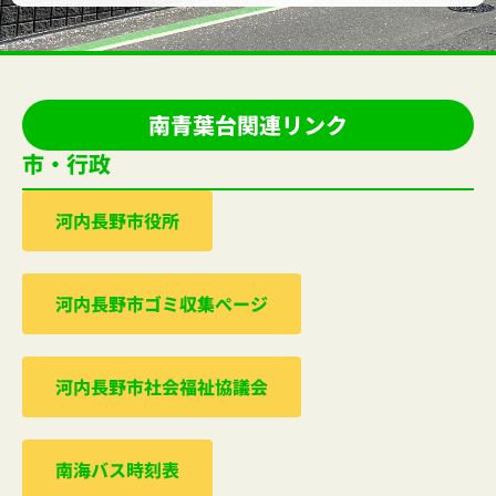
南青葉台関連リンク
市・行政
河内⻑野市役所
河内⻑野市ゴミ収集ぺージ
河内⻑野市社会福祉協議会
南海バス時刻表