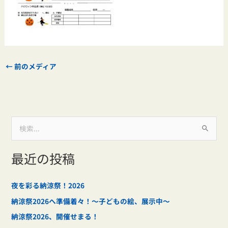
←
前のメディア
検
索
最近の投稿
対
象
:
夜を彩る納涼祭！2026
納涼祭2026へ準備着々！～子どもの絵、展示中～
納涼祭2026、開催せまる！