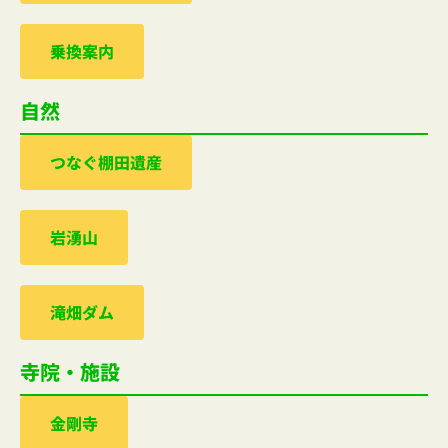
乗換案内
自然
つなぐ棚田遺産
岩湧山
滝畑ダム
寺院・施設
金剛寺