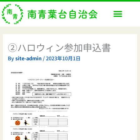
内
容
を
ス
キ
ッ
②ハロウィン参加申込書
プ
By
site-admin
/
2023年10月1日