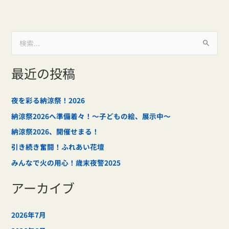
検
索
最近の投稿
対
象
:
夜を彩る納涼祭！2026
納涼祭2026へ準備着々！～子どもの絵、展示中～
納涼祭2026、開催せまる！
引き続き奮闘！ふれあい花壇
みんなで火の用心！歳末夜警2025
アーカイブ
2026年7月