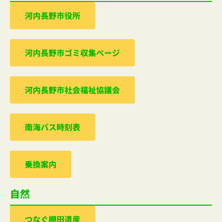
河内⻑野市役所
河内⻑野市ゴミ収集ぺージ
河内⻑野市社会福祉協議会
南海バス時刻表
乗換案内
自然
つなぐ棚田遺産