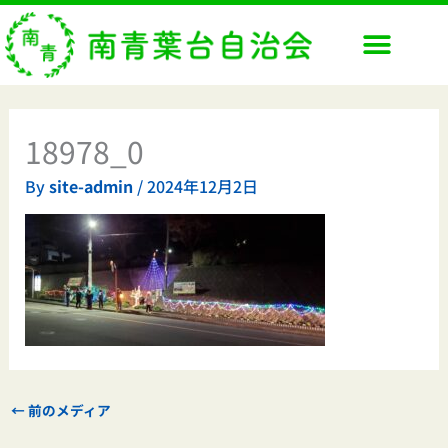
内
容
を
ス
キ
ッ
18978_0
プ
By
site-admin
/
2024年12月2日
←
前のメディア