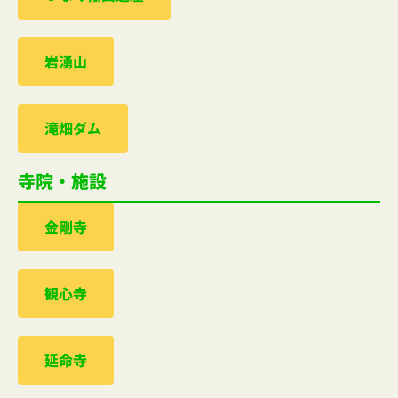
岩湧山
滝畑ダム
寺院・施設
金剛寺
観心寺
延命寺