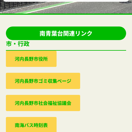
南青葉台関連リンク
市・行政
河内⻑野市役所
河内⻑野市ゴミ収集ぺージ
河内⻑野市社会福祉協議会
南海バス時刻表