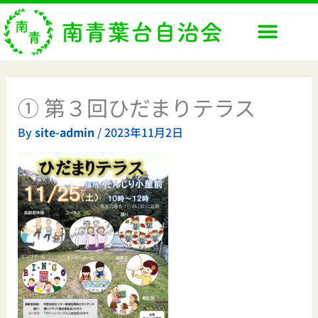
内
容
を
ス
キ
ッ
① 第３回ひだまりテラス
プ
By
site-admin
/
2023年11月2日