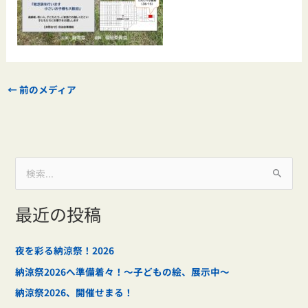
←
前のメディア
検
索
最近の投稿
対
象
:
夜を彩る納涼祭！2026
納涼祭2026へ準備着々！～子どもの絵、展示中～
納涼祭2026、開催せまる！