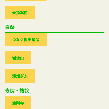
乗換案内
自然
つなぐ棚田遺産
岩湧山
滝畑ダム
寺院・施設
金剛寺